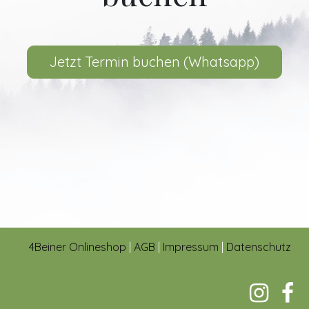
Jetzt Termin buchen (Whatsapp)
4Beiner Onlineshop
|
AGB
|
Impressum
|
Datenschut
z